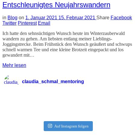
Entschleunigtes Neujahrswandern
in
Blog
on
1. Januar 2021
15. Februar 2021
Share
Facebook
Twitter
Pinterest
Email
Ich hatte den sehnsüchtigen Wunsch heute im Winterzauberwald
wandern zu gehen. Am liebsten entlang meiner Lieblings-
Joggingstrecke. Beim Frühstück den Wunsch geäußert und schwups
schnell warmen Tee und eine kleine Brotzeit eingepackt und los
gewandert mit…
Mehr lesen
claudia_schmal_mentoring
Auf Instagram folgen