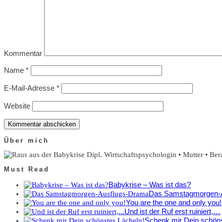
Kommentar
Name
*
E-Mail-Adresse
*
Website
Über mich
Dipl. Wirtschaftspsychologin • Mutter • Be
Must Read
Babykrise – Was ist das?
Das Samstagmorgen-
You are the one and only you!
Und ist der Ruf erst ruiniert,…
Schenk mir Dein schöns