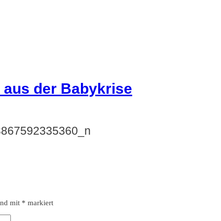
3867592335360_n
ind mit
*
markiert