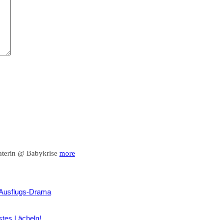
raterin @ Babykrise
more
Ausflugs-Drama
tes Lächeln!