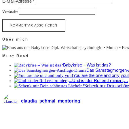
E-Mail-Adresse
*
Website
Über mich
Dipl. Wirtschaftspsychologin • Mutter • Be
Must Read
Babykrise – Was ist das?
Das Samstagmorgen-
You are the one and only you!
Und ist der Ruf erst ruiniert,…
Schenk mir Dein schöns
claudia_schmal_mentoring