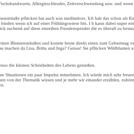
it Fuchsbandwurm, Allergieschleuder, Zeitverschwendung usw. und wenn
lumensträuße pflücken hat auch was meditatives. Ich hab das schon als 
 binden wenn ich auf einer Frühlingswiese bin. I h kann dabei super e
ick suchend auf diese einreihen Freudenspender die es überall zu besta
kleinen Blumensträußen und konnte heute direkt einen zum Geburtstag 
 machen da Lisa, Britta und Inga? Genau! Sie pflücken Wildblumen und
benso die kleinen Schönheiten des Lebens genießen.
eine Situationen ein paar Impulse mitnehmen. Ich würde mich sehr fre
 von der Thematik wissen und je mehr wir einander erzählen, zuhören 
en.