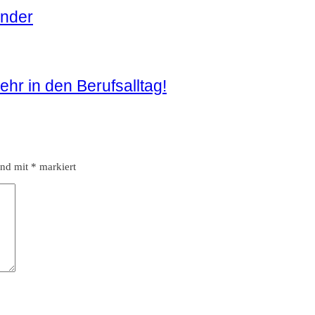
under
hr in den Berufsalltag!
ind mit
*
markiert