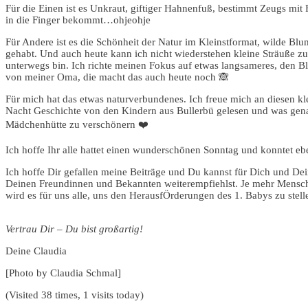
Für die Einen ist es Unkraut, giftiger Hahnenfuß, bestimmt Zeugs m
in die Finger bekommt…ohjeohje
Für Andere ist es die Schönheit der Natur im Kleinstformat, wilde B
gehabt. Und auch heute kann ich nicht wiederstehen kleine Sträuße zu
unterwegs bin. Ich richte meinen Fokus auf etwas langsameres, den Bl
von meiner Oma, die macht das auch heute noch 🙈
Für mich hat das etwas naturverbundenes. Ich freue mich an diesen 
Nacht Geschichte von den Kindern aus Bullerbü gelesen und was genau
Mädchenhütte zu verschönern ❤️
Ich hoffe Ihr alle hattet einen wunderschönen Sonntag und konntet e
Ich hoffe Dir gefallen meine Beiträge und Du kannst für Dich und D
Deinen Freundinnen und Bekannten weiterempfiehlst. Je mehr Menschen
wird es für uns alle, uns den HerausfÖrderungen des 1. Babys zu stell
Vertrau Dir – Du bist großartig!
Deine Claudia
[Photo by Claudia Schmal]
(Visited 38 times, 1 visits today)